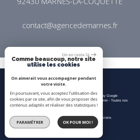
92430
MARNES-LA-COQUETTE
contact@agencedemarnes.fr
On en reste là
Comme beaucoup, notre site
utilise les cookies
On aimerait vous accompagner pendant
votre visite.
En poursuivant, vous acceptez l'utilisation des
© 2026 | Tous droits réservés | Traduction powered by Google
cookies par ce site, afin de vous proposer des
Plan du site
-
Mentions légales
-
Nos honoraires
-
Liens
-
Admin
-
Toutes nos
contenus adaptés et réaliser des statistiques !
annonces
-
Politique RGPD
Site internet compatible multi-supports,
un seul site adaptable à tous les types d'écrans.
PARAMÉTRER
OK POUR MOI !