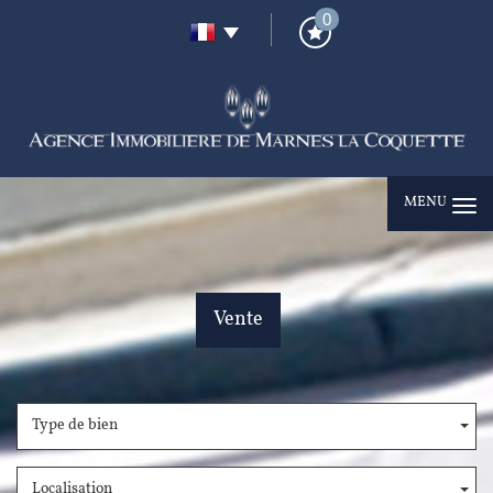
0
MENU
Vente
Type de bien
Localisation