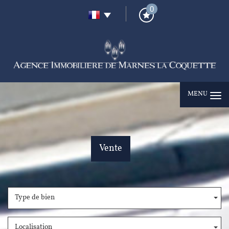
0
MENU
Vente
Type de bien
Localisation